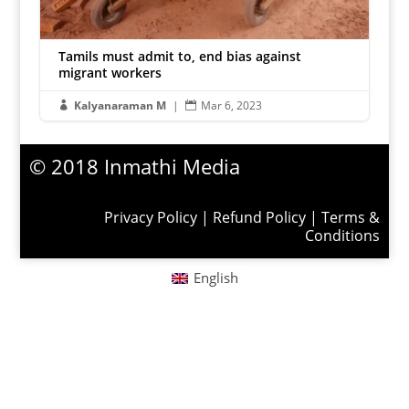
Tamils must admit to, end bias against
migrant workers
Kalyanaraman M
|
Mar 6, 2023


© 2018 Inmathi Media
Privacy Policy
|
Refund Policy
|
Terms &
Conditions
English